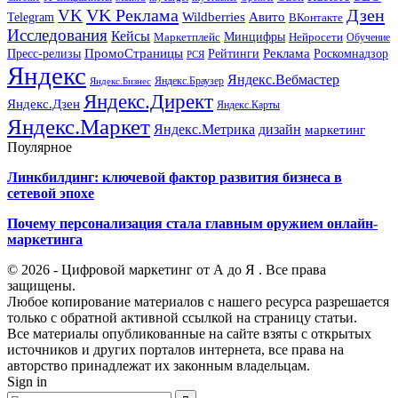
VK Реклама
Дзен
VK
Авито
Telegram
Wildberries
ВКонтакте
Исследования
Кейсы
Минцифры
Нейросети
Маркетплейс
Обучение
Реклама
ПромоСтраницы
Роскомнадзор
Пресс-релизы
Рейтинги
РСЯ
Яндекс
Яндекс.Вебмастер
Яндекс.Браузер
Яндекс.Бизнес
Яндекс.Директ
Яндекс.Дзен
Яндекс.Карты
Яндекс.Маркет
Яндекс.Метрика
дизайн
маркетинг
Поулярное
Линкбилдинг: ключевой фактор развития бизнеса в
сетевой эпохе
Почему персонализация стала главным оружием онлайн-
маркетинга
© 2026 - Цифровой маркетинг от А до Я . Все права
защищены.
Любое копирование материалов с нашего ресурса разрешается
только с обратной активной ссылкой на страницу статьи.
Все материалы опубликованные на сайте взяты с открытых
источников и других порталов интернета, все права на
авторство принадлежат их законным владельцам.
Sign in