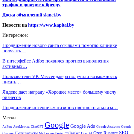
трафик и доверие к бренду
Доска объявлений slanet.by
Новости на
https://www.kapital.by
Интересное:
Продвижение нового сайта ссылками помогло клинике
получать…
В интерфейсе Adfox появился прогноз выполнения
активных…
Пользователи VK Мессенджера получили возможность
писать…
Яндекс даст награду «Хорошее место» большему числу
бизнесов
Продвижение интернет-магазинов цветов: от анализа…
Метки
Google
Google Ads
AdFox
AppMetrica
ChatGPT
Google
Google Analytics
SEO
Rustore
Ozon
IT-специалисты
myTracker
Chrome
myTarget
OpenAI
Mail.ru