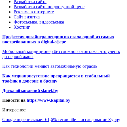
Разработка сайта
Разработка сайта по доступной цене
Реклама в интернете
Сайт визитка
Фотосъемка, видеосъемка
Хостинг
Профессия дизайнера лендингов стала одной из самых
востребованных в digital-сфере
Мобильный кондиционер без сложного монтажа: что учесть
до первой жары
Как технологии меняют автомобильную отрасль
Как медиаприсутствие превращается в стабильный
трафик и доверие к бренду
Доска объявлений slanet.by
Новости на
https://www.kapital.by
Интересное:
Google переписывает 61,6% тегов title – исследование Zyppy