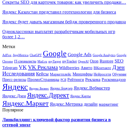
Секреты SEO для карточек товаров: как увеличить продажи…
Яндекс Казахстан представил геотехнологии для бизнеса
Яндекс будет давать магазинам бейдж проверенного продавца
Одноклассники выплатят разработчикам мобильных игр
более 1,2…
Метки
Google
Google Ads
AdFox
AppMetrica
ChatGPT
Google
Google Analytics
SEO
Rustore
Ozon
IT-специалисты
myTracker
Chrome
myTarget
OpenAI
Mail.ru
VK Реклама
Дзен
VK
Авито
Telegram
Wildberries
ВКонтакте
Исследования
Кейсы
Минцифры
Нейросети
Маркетплейс
Обучение
Реклама
ПромоСтраницы
Роскомнадзор
Пресс-релизы
Рейтинги
РСЯ
Яндекс
Яндекс.Вебмастер
Яндекс.Браузер
Яндекс.Бизнес
Яндекс.Директ
Яндекс.Дзен
Яндекс.Карты
Яндекс.Маркет
Яндекс.Метрика
дизайн
маркетинг
Поулярное
Линкбилдинг: ключевой фактор развития бизнеса в
сетевой эпохе