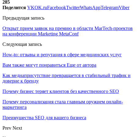
285
Поделится
VK
OK.ru
Facebook
Twitter
WhatsApp
Telegram
Viber
Предыдущая запись
Открыт прием заявок на премию в области MarTech-проектов
на конференции Marketing MetaConf
Следующая запись
How-to: отзывы и репутация в сфере медицинских услуг
Вам также могут понравиться
Еще от автора
Как медиаприсутствие превращается в стабильный трафик и
доверие к бренду
Почему бизнес теряет клиентов без качественного SEO
Почему персонализация стала главным оружием онлайн-
маркетинга
Преимущества SEO для вашего бизнеса
Prev
Next