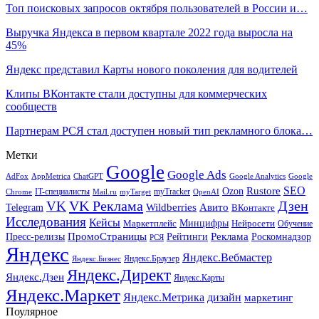
Топ поисковых запросов октября пользователей в России и…
Выручка Яндекса в первом квартале 2022 года выросла на
45%
Яндекс представил Карты нового поколения для водителей
Клипы ВКонтакте стали доступны для коммерческих
сообществ
Партнерам РСЯ стал доступен новый тип рекламного блока…
Метки
Google
Google Ads
AdFox
AppMetrica
ChatGPT
Google
Google Analytics
SEO
Rustore
Ozon
IT-специалисты
myTracker
Chrome
myTarget
OpenAI
Mail.ru
VK Реклама
Дзен
VK
Авито
Telegram
Wildberries
ВКонтакте
Исследования
Кейсы
Минцифры
Нейросети
Маркетплейс
Обучение
Реклама
ПромоСтраницы
Роскомнадзор
Пресс-релизы
Рейтинги
РСЯ
Яндекс
Яндекс.Вебмастер
Яндекс.Браузер
Яндекс.Бизнес
Яндекс.Директ
Яндекс.Дзен
Яндекс.Карты
Яндекс.Маркет
Яндекс.Метрика
дизайн
маркетинг
Поулярное