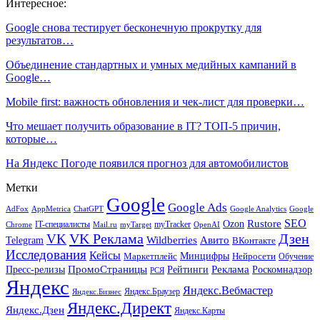
Интересное:
Google снова тестирует бесконечную прокрутку для
результатов…
Объединение стандартных и умных медийных кампаний в
Google…
Mobile first: важность обновления и чек-лист для проверки…
Что мешает получить образование в IT? ТОП-5 причин,
которые…
На Яндекс Погоде появился прогноз для автомобилистов
Метки
Google
Google Ads
AdFox
AppMetrica
ChatGPT
Google
Google Analytics
SEO
Rustore
Ozon
IT-специалисты
myTracker
Chrome
myTarget
OpenAI
Mail.ru
VK Реклама
Дзен
VK
Авито
Telegram
Wildberries
ВКонтакте
Исследования
Кейсы
Минцифры
Нейросети
Маркетплейс
Обучение
Реклама
ПромоСтраницы
Роскомнадзор
Пресс-релизы
Рейтинги
РСЯ
Яндекс
Яндекс.Вебмастер
Яндекс.Браузер
Яндекс.Бизнес
Яндекс.Директ
Яндекс.Дзен
Яндекс.Карты