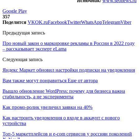
Источник:
www.seonews.ru
Google Play
357
Поделится
VK
OK.ru
Facebook
Twitter
WhatsApp
Telegram
Viber
Предыдущая запись
Про новый закон о маркировке рекламы в России в 2022 году
– рассказывает эксперт eLama
Следующая запись
Яндекс Маркет обновил настройки подписки на уведомления
Вам также могут понравиться
Еще от автора
Вышло обновление WordPress: почему для бизнеса важна
стабильность, а не эксперименты
Как промо-ролик увеличил заявки на 40%
Как настроить уведомления о входе в аккаунт с нового
устройства
Топ-5 маркетплейсов и e-com сервисов у россиян поколений