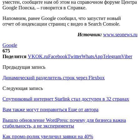
уместен, сообщите нам об этом на справочном форуме Центра
Google Поиска, – говорится в Справке.
Напомним, ранее Google сообщил, что запустит новый
отчет об индексации страниц с видео в Search Console.
Источник:
www.seonews.ru
Google
675
Поделится
VK
OK.ru
Facebook
Twitter
WhatsApp
Telegram
Viber
Предыдущая запись
Динамический разделитель строк через Flexbox
Следующая запись
Спутниковый интернет Starlink стал доступен в 32 странах
Вам также могут понравиться
Еще от автора
Вышло обновление WordPress: почему для бизнеса важна
стабильность, а не эксперименты
Как промо-ролик увеличил заявки на 40%