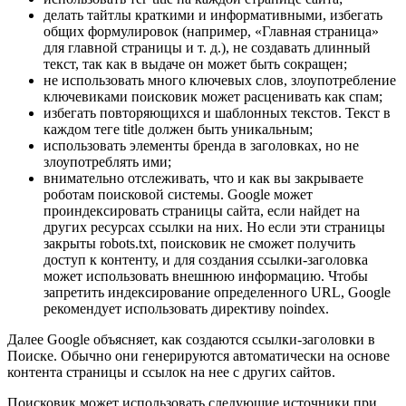
делать тайтлы краткими и информативными, избегать
общих формулировок (например, «Главная страница»
для главной страницы и т. д.), не создавать длинный
текст, так как в выдаче он может быть сокращен;
не использовать много ключевых слов, злоупотребление
ключевиками поисковик может расценивать как спам;
избегать повторяющихся и шаблонных текстов. Текст в
каждом теге title должен быть уникальным;
использовать элементы бренда в заголовках, но не
злоупотреблять ими;
внимательно отслеживать, что и как вы закрываете
роботам поисковой системы. Google может
проиндексировать страницы сайта, если найдет на
других ресурсах ссылки на них. Но если эти страницы
закрыты robots.txt, поисковик не сможет получить
доступ к контенту, и для создания ссылки-заголовка
может использовать внешнюю информацию. Чтобы
запретить индексирование определенного URL, Google
рекомендует использовать директиву noindex.
Далее Google объясняет, как создаются ссылки-заголовки в
Поиске. Обычно они генерируются автоматически на основе
контента страницы и ссылок на нее с других сайтов.
Поисковик может использовать следующие источники при