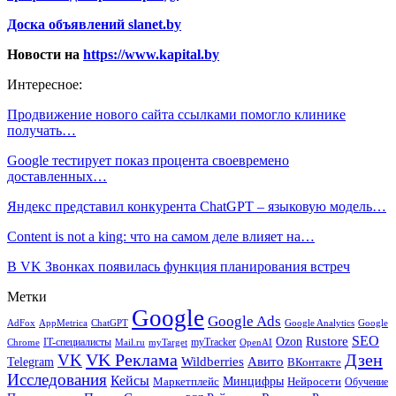
Доска объявлений slanet.by
Новости на
https://www.kapital.by
Интересное:
Продвижение нового сайта ссылками помогло клинике
получать…
Google тестирует показ процента своевремено
доставленных…
Яндекс представил конкурента ChatGPT – языковую модель…
Content is not a king: что на самом деле влияет на…
В VK Звонках появилась функция планирования встреч
Метки
Google
Google Ads
AdFox
AppMetrica
ChatGPT
Google
Google Analytics
SEO
Rustore
Ozon
IT-специалисты
myTracker
Chrome
myTarget
OpenAI
Mail.ru
VK Реклама
Дзен
VK
Авито
Telegram
Wildberries
ВКонтакте
Исследования
Кейсы
Минцифры
Нейросети
Маркетплейс
Обучение