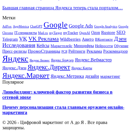
Бывшая главная страница Яндекса теперь стала порталом…
Метки
Google
Google Ads
AdFox
AppMetrica
ChatGPT
Google
Google Analytics
SEO
Rustore
Ozon
IT-специалисты
myTracker
Chrome
myTarget
OpenAI
Mail.ru
VK Реклама
Дзен
VK
Авито
Telegram
Wildberries
ВКонтакте
Исследования
Кейсы
Минцифры
Нейросети
Маркетплейс
Обучение
Реклама
ПромоСтраницы
Роскомнадзор
Пресс-релизы
Рейтинги
РСЯ
Яндекс
Яндекс.Вебмастер
Яндекс.Браузер
Яндекс.Бизнес
Яндекс.Директ
Яндекс.Дзен
Яндекс.Карты
Яндекс.Маркет
Яндекс.Метрика
дизайн
маркетинг
Поулярное
Линкбилдинг: ключевой фактор развития бизнеса в
сетевой эпохе
Почему персонализация стала главным оружием онлайн-
маркетинга
© 2026 - Цифровой маркетинг от А до Я . Все права
защищены.