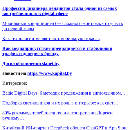
Профессия дизайнера лендингов стала одной из самых
востребованных в digital-сфере
Мобильный кондиционер без сложного монтажа: что учесть
до первой жары
Как технологии меняют автомобильную отрасль
Как медиаприсутствие превращается в стабильный
трафик и доверие к бренду
Доска объявлений slanet.by
Новости на
https://www.kapital.by
Интересное:
Baltic Digital Days: 6 методик продвижения в англоязычном…
Подборка светильников и их роль в интерьере: как свет…
80% рекламодателей предпочли автостратегии Директа
ручному…
Китайский ИИ-стартап DeepSeek обошел ChatGPT в App Store