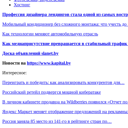
Хостинг
Профессия дизайнера лендингов стала одной из самых востре
Мобильный кондиционер без сложного монтажа: что учесть до
Как технологии меняют автомобильную отрасль
Как медиаприсутствие превращается в стабильный трафик 
Доска объявлений slanet.by
Новости на
https://www.kapital.by
Интересное:
Переиграть и победить: как анализировать конкурентов для…
Российский ретейл подвергся мощной кибератаке
В личном кабинете продавца на Wildberries появился «Отчет п
Яндекс Маркет меняет отображение предложений на рекламн
Россия заняла 85 место из 141-го в рейтинге стран по…