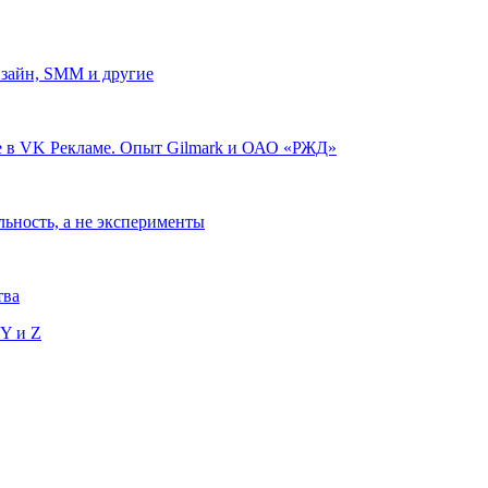
изайн, SMM и другие
ле в VK Рекламе. Опыт Gilmark и ОАО «РЖД»
льность, а не эксперименты
тва
 Y и Z