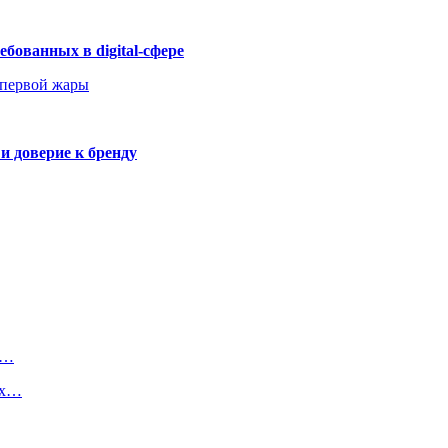
бованных в digital-сфере
 первой жары
и доверие к бренду
о…
ых…