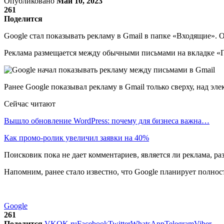
Опубликовано
Май 10, 2023
261
Поделится
Google стал показывать рекламу в Gmail в папке «Входящие». О
Реклама размещается между обычными письмами на вкладке «П
Ранее Google показывал рекламу в Gmail только сверху, над э
Сейчас читают
Вышло обновление WordPress: почему для бизнеса важна…
Как промо-ролик увеличил заявки на 40%
Поисковик пока не дает комментариев, является ли реклама, 
Напомним, ранее стало известно, что Google планирует полно
Google
261
Поделится
VK
OK.ru
Facebook
Twitter
WhatsApp
Telegram
Viber