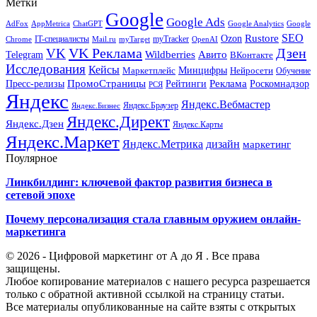
Метки
Google
Google Ads
AdFox
AppMetrica
ChatGPT
Google
Google Analytics
SEO
Rustore
Ozon
IT-специалисты
myTracker
Chrome
myTarget
OpenAI
Mail.ru
VK Реклама
Дзен
VK
Авито
Telegram
Wildberries
ВКонтакте
Исследования
Кейсы
Минцифры
Нейросети
Маркетплейс
Обучение
Реклама
ПромоСтраницы
Роскомнадзор
Пресс-релизы
Рейтинги
РСЯ
Яндекс
Яндекс.Вебмастер
Яндекс.Браузер
Яндекс.Бизнес
Яндекс.Директ
Яндекс.Дзен
Яндекс.Карты
Яндекс.Маркет
Яндекс.Метрика
дизайн
маркетинг
Поулярное
Линкбилдинг: ключевой фактор развития бизнеса в
сетевой эпохе
Почему персонализация стала главным оружием онлайн-
маркетинга
© 2026 - Цифровой маркетинг от А до Я . Все права
защищены.
Любое копирование материалов с нашего ресурса разрешается
только с обратной активной ссылкой на страницу статьи.
Все материалы опубликованные на сайте взяты с открытых