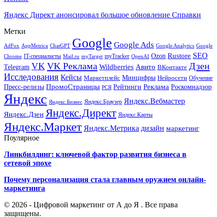
Яндекс Директ анонсировал большое обновление Справки
Метки
Google
Google Ads
AdFox
AppMetrica
ChatGPT
Google
Google Analytics
SEO
Rustore
Ozon
IT-специалисты
myTracker
Chrome
myTarget
OpenAI
Mail.ru
VK Реклама
Дзен
VK
Авито
Telegram
Wildberries
ВКонтакте
Исследования
Кейсы
Минцифры
Нейросети
Маркетплейс
Обучение
Реклама
ПромоСтраницы
Роскомнадзор
Пресс-релизы
Рейтинги
РСЯ
Яндекс
Яндекс.Вебмастер
Яндекс.Браузер
Яндекс.Бизнес
Яндекс.Директ
Яндекс.Дзен
Яндекс.Карты
Яндекс.Маркет
Яндекс.Метрика
дизайн
маркетинг
Поулярное
Линкбилдинг: ключевой фактор развития бизнеса в
сетевой эпохе
Почему персонализация стала главным оружием онлайн-
маркетинга
© 2026 - Цифровой маркетинг от А до Я . Все права
защищены.