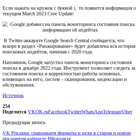
Если нажать на кружок с буквой i, то появится информация о
текущем March 2023 Core Update:
В Twitter-аккаунте Google Search Central сообщается, что
вскоре в раздел «Ранжирование» будет добавлена вся история
поисковых апдейтов, начиная с 2020 года.
Напомним, Google запустил панель мониторинга состояния
поиска в декабре 2022 года. Инструмент позволяет следить за
состоянием поиска и корректностью работы основных,
влияющих на него, систем – сканирования, индексации и
обслуживания.
Источник
254
Поделится
VK
OK.ru
Facebook
Twitter
WhatsApp
Telegram
Viber
Предыдущая запись
VK Реклама: сравниваем форматы и цели в старом и новом
рекламном кабинете ВКонтакте