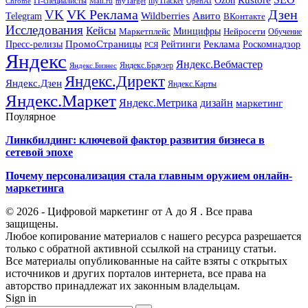
Ozon
IT-специалисты
myTracker
Chrome
myTarget
OpenAI
Mail.ru
VK Реклама
Дзен
VK
Авито
Telegram
Wildberries
ВКонтакте
Исследования
Кейсы
Минцифры
Нейросети
Маркетплейс
Обучение
Реклама
ПромоСтраницы
Роскомнадзор
Пресс-релизы
Рейтинги
РСЯ
Яндекс
Яндекс.Вебмастер
Яндекс.Браузер
Яндекс.Бизнес
Яндекс.Директ
Яндекс.Дзен
Яндекс.Карты
Яндекс.Маркет
Яндекс.Метрика
дизайн
маркетинг
Поулярное
Линкбилдинг: ключевой фактор развития бизнеса в
сетевой эпохе
Почему персонализация стала главным оружием онлайн-
маркетинга
© 2026 - Цифровой маркетинг от А до Я . Все права
защищены.
Любое копирование материалов с нашего ресурса разрешается
только с обратной активной ссылкой на страницу статьи.
Все материалы опубликованные на сайте взяты с открытых
источников и других порталов интернета, все права на
авторство принадлежат их законным владельцам.
Sign in