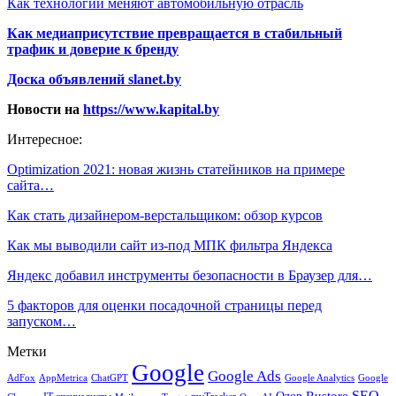
Как технологии меняют автомобильную отрасль
Как медиаприсутствие превращается в стабильный
трафик и доверие к бренду
Доска объявлений slanet.by
Новости на
https://www.kapital.by
Интересное:
Optimization 2021: новая жизнь статейников на примере
сайта…
Как стать дизайнером-верстальщиком: обзор курсов
Как мы выводили сайт из-под МПК фильтра Яндекса
Яндекс добавил инструменты безопасности в Браузер для…
5 факторов для оценки посадочной страницы перед
запуском…
Метки
Google
Google Ads
AdFox
AppMetrica
ChatGPT
Google
Google Analytics
SEO
Rustore