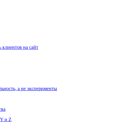
ь клиентов на сайт
льность, а не эксперименты
тва
 Y и Z