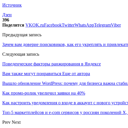
Источник
Дзен
396
Поделится
VK
OK.ru
Facebook
Twitter
WhatsApp
Telegram
Viber
Предыдущая запись
Зачем вам доверие поисковиков, как его укреплять и привлекат
Следующая запись
Поведенческие факторы ранжирования в Яндексе
Вам также могут понравиться
Еще от автора
Вышло обновление WordPress: почему для бизнеса важна стаби
Как промо-ролик увеличил заявки на 40%
Как настроить уведомления о входе в аккаунт с нового устройс
Топ-5 маркетплейсов и e-com сервисов у россиян поколений X,
Prev
Next