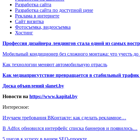
Разработка сайта
Разработка сайта по доступной цене
Реклама в интернете
Сайт визитка
Фотосъемка, видеосъемка
Хостинг
Профессия дизайнера лендингов стала одной из самых востре
Мобильный кондиционер без сложного монтажа: что учесть до
Как технологии меняют автомобильную отрасль
Как медиаприсутствие превращается в стабильный трафик 
Доска объявлений slanet.by
Новости на
https://www.kapital.by
Интересное:
Изучаем требования ВКонтакте: как сделать рекламное…
В Adfox обновился интерфейс списка баннеров и появилось…
5 шагов к успеху в вашем SEO-проекте