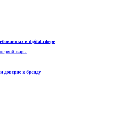
бованных в digital-сфере
 первой жары
и доверие к бренду