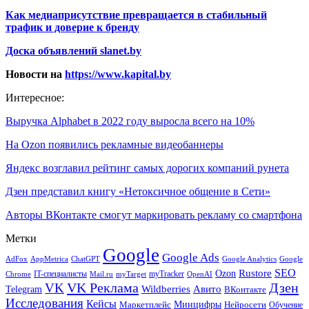
Как медиаприсутствие превращается в стабильный
трафик и доверие к бренду
Доска объявлений slanet.by
Новости на
https://www.kapital.by
Интересное:
Выручка Alphabet в 2022 году выросла всего на 10%
На Ozon появились рекламные видеобаннеры
Яндекс возглавил рейтинг самых дорогих компаний рунета
Дзен представил книгу «Нетоксичное общение в Сети»
Авторы ВКонтакте смогут маркировать рекламу со смартфона
Метки
Google
Google Ads
AdFox
AppMetrica
ChatGPT
Google
Google Analytics
SEO
Rustore
Ozon
IT-специалисты
myTracker
Chrome
myTarget
OpenAI
Mail.ru
VK Реклама
Дзен
VK
Авито
Telegram
Wildberries
ВКонтакте
Исследования
Кейсы
Минцифры
Нейросети
Маркетплейс
Обучение