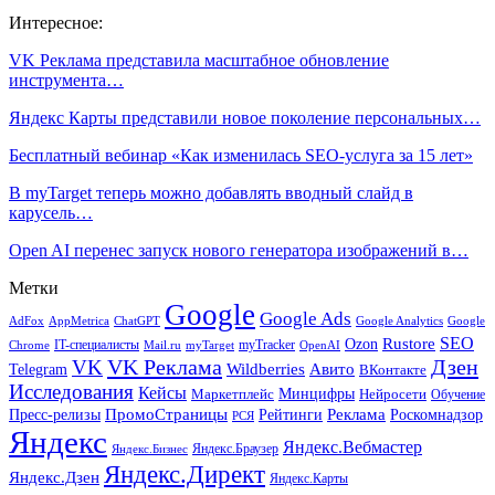
Интересное:
VK Реклама представила масштабное обновление
инструмента…
Яндекс Карты представили новое поколение персональных…
Бесплатный вебинар «Как изменилась SEO-услуга за 15 лет»
В myTarget теперь можно добавлять вводный слайд в
карусель…
Open AI перенес запуск нового генератора изображений в…
Метки
Google
Google Ads
AdFox
AppMetrica
ChatGPT
Google
Google Analytics
SEO
Rustore
Ozon
IT-специалисты
myTracker
Chrome
myTarget
OpenAI
Mail.ru
VK Реклама
Дзен
VK
Авито
Telegram
Wildberries
ВКонтакте
Исследования
Кейсы
Минцифры
Нейросети
Маркетплейс
Обучение
Реклама
ПромоСтраницы
Роскомнадзор
Пресс-релизы
Рейтинги
РСЯ
Яндекс
Яндекс.Вебмастер
Яндекс.Браузер
Яндекс.Бизнес
Яндекс.Директ
Яндекс.Дзен
Яндекс.Карты