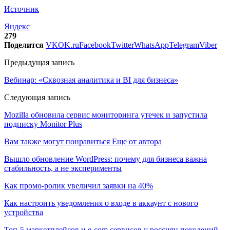
Источник
Яндекс
279
Поделится
VK
OK.ru
Facebook
Twitter
WhatsApp
Telegram
Viber
Предыдущая запись
Вебинар: «Сквозная аналитика и BI для бизнеса»
Следующая запись
Mozilla обновила сервис мониторинга утечек и запустила
подписку Monitor Plus
Вам также могут понравиться
Еще от автора
Вышло обновление WordPress: почему для бизнеса важна
стабильность, а не эксперименты
Как промо-ролик увеличил заявки на 40%
Как настроить уведомления о входе в аккаунт с нового
устройства
Топ-5 маркетплейсов и e-com сервисов у россиян поколений