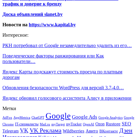
трафик и доверие к бренду
Доска объявлений slanet.by
Новости на
https://www.kapital.by
Интересное:
РКН потребовал от Google незамедлительно удалить из его…
Поведенческие факторы ранжирования или Как
пользователи…
Яндекс Карты подскажут стоимость проезда по платным
дорогам
Обновления безопасности WordPress для версий 3.7-4.0…
Яндекс обновил голосового ассистента Алису в приложении
Метки
Google
Google Ads
AdFox
AppMetrica
ChatGPT
Google
Google Analytics
SEO
Rustore
Ozon
IT-специалисты
myTracker
Chrome
myTarget
OpenAI
Mail.ru
VK Реклама
Дзен
VK
Авито
Telegram
Wildberries
ВКонтакте