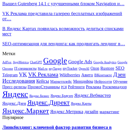
Вышел Gutenberg 14.1 с улучшенными блоком Navigation и…
VK Реклама представила галерею бесплатных изображений
от…
В Яндекс Картах появилась возможность делиться списками
мест
SEO-оптимизация для лендинга: как продвигать лендинг в…
Метки
Google
Google Ads
AdFox
AppMetrica
ChatGPT
Google
Google Analytics
SEO
Rustore
Ozon
IT-специалисты
myTracker
Chrome
myTarget
OpenAI
Mail.ru
VK Реклама
Дзен
VK
Авито
Telegram
Wildberries
ВКонтакте
Исследования
Кейсы
Минцифры
Нейросети
Маркетплейс
Обучение
Реклама
ПромоСтраницы
Роскомнадзор
Пресс-релизы
Рейтинги
РСЯ
Яндекс
Яндекс.Вебмастер
Яндекс.Браузер
Яндекс.Бизнес
Яндекс.Директ
Яндекс.Дзен
Яндекс.Карты
Яндекс.Маркет
Яндекс.Метрика
дизайн
маркетинг
Поулярное
Линкбилдинг: ключевой фактор развития бизнеса в