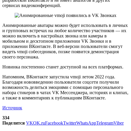
разработкой ВКонтакте и не имеет аналогов в других
сервисах видеоконференций.
Анимированные аватары можно будет использовать в личных
и групповых встречах на любое количество участников — их
можно включить в настройках звонка или камеры в
мобильном и десктопном приложении VK Звонки и в
приложении ВКонтакте. В веб-версии пользователи смогут
видеть vmoji собеседников, позже появится демонстрация
своего персонажа.
Новинка постепенно станет доступной на всех платформах.
Напомним, ВКонтакте запустила vmoji летом 2022 года.
Благодаря нововведению пользователи соцсети получили
возможность делиться эмоциями с помощью персонального
набора стикеров в чатах VK Мессенджера, историях и клипах,
а также в комментариях к публикациям ВКонтакте.
Источник
334
Поделится
VK
OK.ru
Facebook
Twitter
WhatsApp
Telegram
Viber