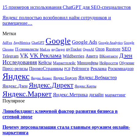
15 примеров использования ChatGPT для SEO-специалистов
Яндекс полностью возобновил найм сотрудников и
размещение…
Метки
Google
Google Ads
AdFox
AppMetrica
ChatGPT
Google
Google Analytics
SEO
Rustore
Ozon
IT-специалисты
myTracker
Chrome
myTarget
OpenAI
Mail.ru
VK Реклама
Дзен
VK
Авито
Telegram
Wildberries
ВКонтакте
Исследования
Кейсы
Минцифры
Нейросети
Маркетплейс
Обучение
Реклама
ПромоСтраницы
Роскомнадзор
Пресс-релизы
Рейтинги
РСЯ
Яндекс
Яндекс.Вебмастер
Яндекс.Браузер
Яндекс.Бизнес
Яндекс.Директ
Яндекс.Дзен
Яндекс.Карты
Яндекс.Маркет
Яндекс.Метрика
дизайн
маркетинг
Поулярное
Линкбилдинг: ключевой фактор развития бизнеса в
сетевой эпохе
Почему персонализация стала главным оружием онлайн-
маркетинга